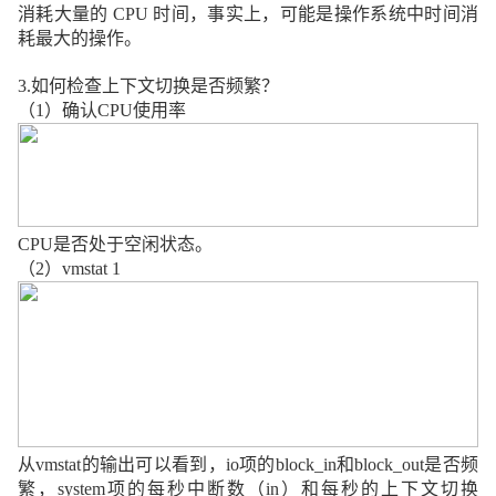
消耗大量的
CPU
时间，事实上，可能是操作系统中时间消
耗最大的操作。
3.
如何检查上下文切换是否频繁？
（
1
）确认
CPU
使用率
CPU
是否处于空闲状态。
（
2
）
vmstat 1
从
vmstat
的输出可以看到，
io
项的
block_in
和
block_out
是否频
繁，
system
项的每秒中断数（
in
）和每秒的上下文切换