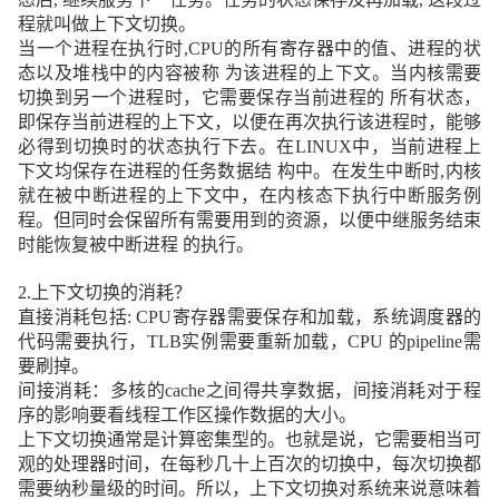
程就叫做上下文切换。
当一个进程在执行时
,CPU
的所有寄存器中的值、进程的状
态以及堆栈中的内容被称 为该进程的上下文。当内核需要
切换到另一个进程时，它需要保存当前进程的 所有状态，
即保存当前进程的上下文，以便在再次执行该进程时，能够
必得到切换时的状态执行下去。在
LINUX
中，当前进程上
下文均保存在进程的任务数据结 构中。在发生中断时
,
内核
就在被中断进程的上下文中，在内核态下执行中断服务例
程。但同时会保留所有需要用到的资源，以便中继服务结束
时能恢复被中断进程 的执行。
2.
上下文切换的消耗？
直接消耗包括
: CPU
寄存器需要保存和加载，系统调度器的
代码需要执行，
TLB
实例需要重新加载，
CPU
的
pipeline
需
要刷掉。
间接消耗：多核的
cache
之间得共享数据，间接消耗对于程
序的影响要看线程工作区操作数据的大小。
上下文切换通常是计算密集型的。也就是说，它需要相当可
观的处理器时间，在每秒几十上百次的切换中，每次切换都
需要纳秒量级的时间。所以，上下文切换对系统来说意味着