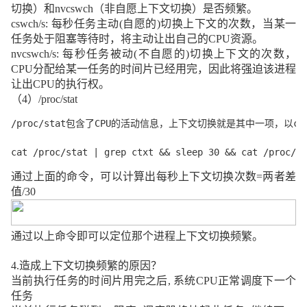
切换）和
nvcswch
（非自愿上下文切换）是否频繁。
cswch/s:
每秒任务主动
(
自愿的
)
切换上下文的次数，当某一
任务处于阻塞等待时，将主动让出自己的
CPU
资源。
nvcswch/s:
每秒任务被动
(
不自愿的
)
切换上下文的次数，
CPU
分配给某一任务的时间片已经用完，因此将强迫该进程
让出
CPU
的执行权。
（
4
）
/proc/stat
/proc/stat包含了CPU的活动信息，上下文切换就是其中一项，以
cat /proc/stat | grep ctxt && sleep 30 && cat /proc/st
通过上面的命令，可以计算出每秒上下文切换次数
=
两者差
值
/30
通过以上命令即可以定位那个进程上下文切换频繁。
4.
造成上下文切换频繁的原因？
当前执行任务的时间片用完之后
,
系统
CPU
正常调度下一个
任务