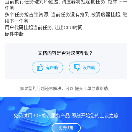
当前执行任务碰到
IO
阻塞
,
调度器将挂起此任务
,
继续下一
任务
多个任务抢占锁资源
,
当前任务没有抢到
,
被调度器挂起
,
继
续下一任务
用户代码挂起当前任务
,
让出
CPU
时间
硬件中断
文档内容是否对您有帮助？
有帮助
没帮助
如果您的问题还未解决，可以
提交工单
寻求帮助。
免费试用30+款云服务产品 即刻开始您的上云之旅
免费试用