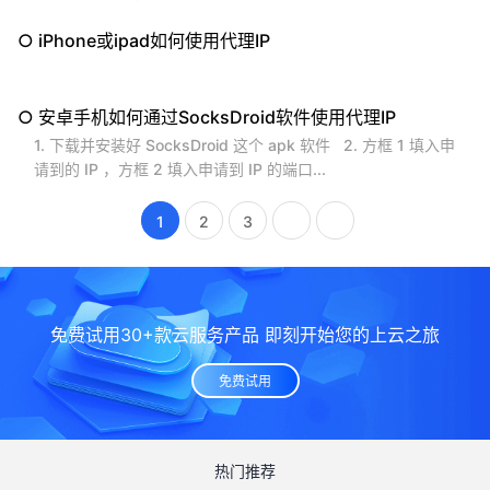
到您的程序中。 适合人群...
代理 IP业务常用 账号（ AuthKey ）; 业务密码（ AuthPwd
○ iPhone或ipad如何使用代理IP
）在业务详情中查看;...
○ 安卓手机如何通过SocksDroid软件使用代理IP
1. 下载并安装好 SocksDroid 这个 apk 软件 2. 方框 1 填入申
请到的 IP ，方框 2 填入申请到 IP 的端口...
1
2
3
免费试用30+款云服务产品 即刻开始您的上云之旅
免费试用
热门推荐