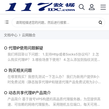
文档中心
云网融合
○ 代理IP使用问题解疑
我们将回答以下问题： 1.支持Http或者Socks5协议吗？ 2.怎
么购买代理IP？ 3.哪些场景下使用？ 4.怎么添加到指纹浏览
器？ 5.怎么连不上？ 6.怎么我购买的是xx地区，显示的不是这
○ 购买相关问题
个地区。 1.支持Http或者Socks5协议吗？ 我们目前的的代理I
P支持Http和Socks5协议（他们是同样的端口） 2.怎么购买代
在哪里购买？我想先测试一下怎么办？ 我们为新用户提供8小
理IP？...
时免费试用（静态独享代理IP和隧道代理产品免费试用为2小
时），马上联系客服开通试用。 进入购买页面 可以提供发票
○ 动态共享代理IP产品简介
吗？ 可以 的，购买后可直接在会员中心--财务管理--发票管理
去 申请发票 。 普票提供电子发票，您可自己在开票记录中下
产品简介 基于拨号VPS构建的高品质代理服务器，为您提供高
载； 专票提供纸质发票，我们会在5个工作日内开具发票并寄
速、可信赖的网络代理服务。 采用随机五位端口，每天可用的I
送到贵公司。...