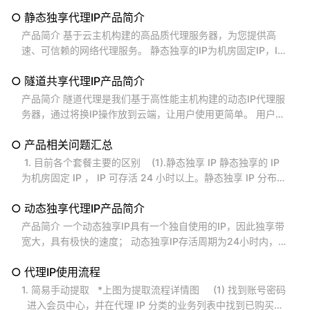
P数量超过50万个，1次可提取最大IP数量为100个；动态共享I
○ 静态独享代理IP产品简介
P有多个用户同时使用它，IP存活期普遍不长，动态共享套餐目
前分别有1-5分钟、5-15分钟、15-30分钟三种存活周期类
产品简介 基于云主机构建的高品质代理服务器，为您提供高
型，最长周期为30分钟，IP不支持用户自主释放，由系 统控制
速、可信赖的网络代理服务。 静态独享的IP为机房固定IP，IP
释放；...
可保持长时间在线; 目前支持提供了沿海近20座主要城市的静
○ 隧道共享代理IP产品简介
态IP地址。 使用静态独享代理IP可极大降低您的硬件采购和软
件搭建成本，大幅简化IT运维工作。 静态独享代理使用非常方
产品简介 隧道代理是我们基于高性能主机构建的动态IP代理服
便，只需几分钟，您就可以通过 API接口 获取代理IP并参照 代
务器，通过将换IP操作放到云端，让用户使用更简单。 用户无
码样例 集成到您的程序中。...
须更换IP，隧道代理会将用户发送的请求转发到不同的代理I
○ 产品相关问题汇总
P，转发周期可按需指定。 使用隧道代理，开发者接入隧道服
务即可，极大简化了编程的复杂度。 隧道代理同时支持HTTP
1. 目前各个套餐主要的区别 (1).静态独享 IP 静态独享的 IP
和Socks协议，提供丰富的换IP周期，并采用弹性请求数控
为机房固定 IP ， IP 可存活 24 小时以上。静态独享 IP 分布范
制，默认为5个请求数，需要更多的请求数需额外购买。...
围广， 全国各地主要城市均有分布。 ( 2).动态独享 IP
○ 动态独享代理IP产品简介
动态独享 IP...
产品简介 一个动态独享IP具有一个独自使用的IP，因此独享带
宽大，具有极快的速度； 动态独享IP存活周期为24小时内，用
户可以主动释放IP，IP存活时长能自由调节，灵活可控，最大
○ 代理IP使用流程
化的满足用户实际需求，您可根据业务需要的个数按需购买，
时长最短可以购买1天。 独享代理使用非常方便，只需几分
1. 简易手动提取 *上图为提取流程详情图 (1) 找到账号密码
钟，您就可以通过 API接口 获取代理IP并参照 代码样例 集成
进入会员中心，并在代理 IP 分类的业务列表中找到已购买的