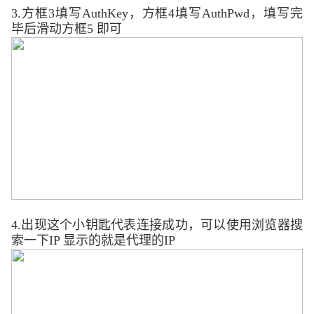
3.
方框
3
填写
AuthKey
，方框
4
填写
AuthPwd
，填写完
毕后滑动方框
5
即可
4.
出现这个小钥匙代表连接成功，可以使用浏览器搜
索一下
IP
显示的就是代理的
IP