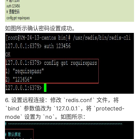
如图所示确认密码设置成功。
6. 设置远程连接：修改 `redis.conf` 文件，将
`bind` 参数值改为 `127.0.0.1`，将 `protected-
mode` 设置为 `no`。如图所示：