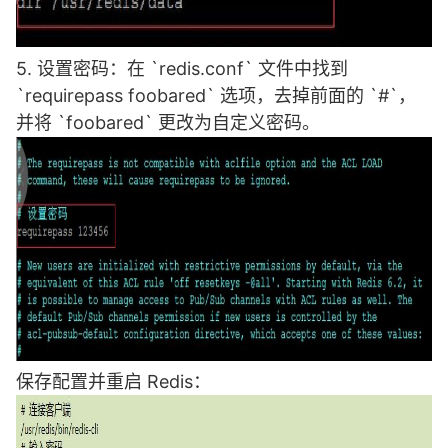
5. 设置密码：在 `redis.conf` 文件中找到
`requirepass foobared` 选项，去掉前面的 `#`，
并将 `foobared` 更改为自定义密码。
保存配置并重启 Redis：