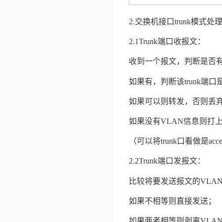
2.
交换机接口
trunk
模式处
2.1
Trunk
端口收报文：
收到一个报文，判断是否
如果有，判断该
trunk
端口
如果可以则转发，否则丢
如果没有
VLAN
信息则打
（可以将
trunk
口看做是
acce
2.2
Trunk
端口发报文：
比较将要发送报文的
VLA
如果不相等则直接发送；
如果两者相等则剥离
VLA