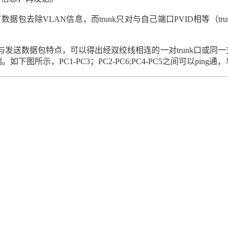
有数据包去除
VLAN
信息，而
trunk
只对与自己端口
PVID
相等（
tr
与发送数据包特点，可以得出经双绞线相连的一对
trunk
口或同一
端。如下图所示，
PC1-PC3
；
PC2-PC6;PC4-PC5
之间可以
ping
通，