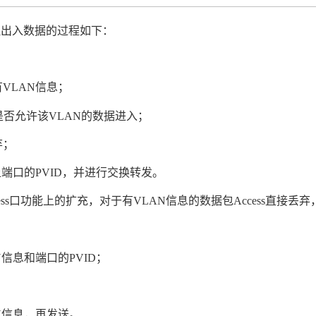
理出入数据的过程如下：
有
VLAN
信息；
是否允许该
VLAN
的数据进入；
弃；
上端口的
PVID
，并进行交换转发。
ss
口功能上的扩充，对于有
VLAN
信息的数据包
Access
直接丢弃
N
信息和端口的
PVID
；
N
信息，再发送。