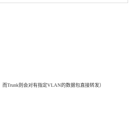
，而
Trunk
则会对有指定
VLAN
的数据包直接转发）