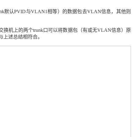
unk
默认
PVID
与
VLAN1
相等）的数据包去
VLAN
信息，其他则
交换机上的两个
trunk
口可以将数据包（有或无
VLAN
信息）原
与上述总结相符合。