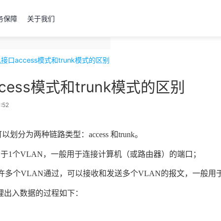
务保障
关于我们
接口access模式和trunk模式的区别
ess模式和trunk模式的区别
:52
可以划分为两种链路类型：
access
和
trunk
。
属于
1
个
VLAN
，一般用于连接计算机（或路由器）的端口；
许多个
VLAN
通过，可以接收和发送多个
VLAN
的报文，一般用
理出入数据的过程如下：