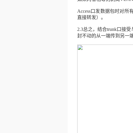
Access
口发数据包时对所
直接转发）。
2.3
总之，结合
trunk
口接受
封不动的从一端传到另一