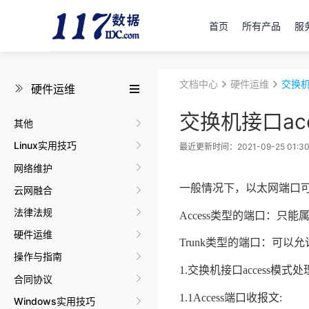
首页
所有产品
服
文档中心
硬件运维
交换机
硬件运维
交换机接口acc
其他
Linux实用技巧
最近更新时间：2021-09-25 01:30
网络维护
一般情况下，以太网端口
云网融合
法律法规
Access
类型的端口：只能
硬件运维
Trunk
类型的端口：可以允
操作与指南
1.
交换机接口
access
模式处
合同协议
1.1
Access
端口收报文
:
Windows实用技巧