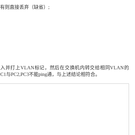
有则直接丢弃（缺省）
;
进入并打上
VLAN
标记，然后在交换机内转交给相同
VLAN
的
PC1
与
PC2,PC3
不能
ping
通，与上述结论相符合。