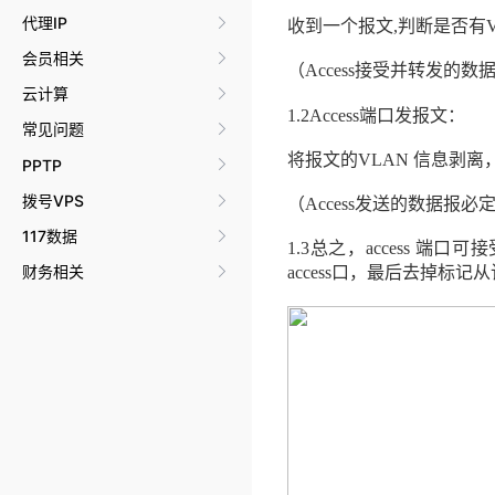
代理IP
收到一个报文
,
判断是否有
会员相关
（
Access
接受并转发的数
云计算
1.2
Access
端口发报文：
常见问题
将报文的
VLAN
信息剥离
PPTP
拨号VPS
（
Access
发送的数据报必
117数据
1.3
总之，
access
端口可接
财务相关
access
口，最后去掉标记从