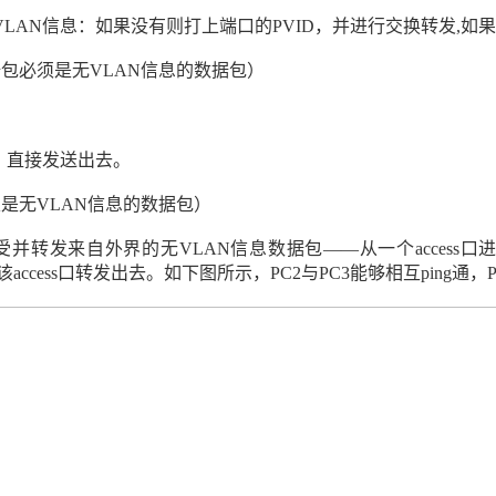
VLAN
信息：如果没有则打上端口的
PVID
，并进行交换转发
,
如果
据包必须是无
VLAN
信息的数据包）
，直接发送出去。
定是无
VLAN
信息的数据包）
受并转发来自外界的无
VLAN
信息数据包——从一个
access
口
该
access
口转发出去。如下图所示，
PC2
与
PC3
能够相互
ping
通，