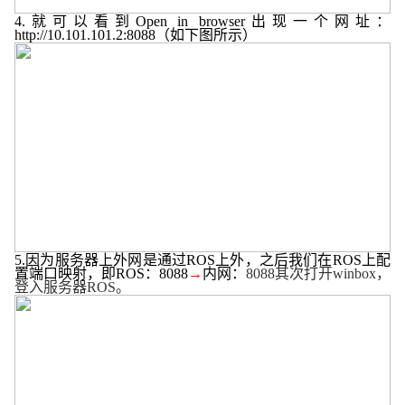
4.
就可以看到
Open in browser
出现一个网址：
http://10.101.101.2:8088
（如下图所示）
5.
因为服务器上外网是通过
ROS
上外，之后我们在
ROS
上配
置端口映射，即
ROS
：
8088
→
内网：
8088
其次打开
winbox
，
登入服务器
ROS
。