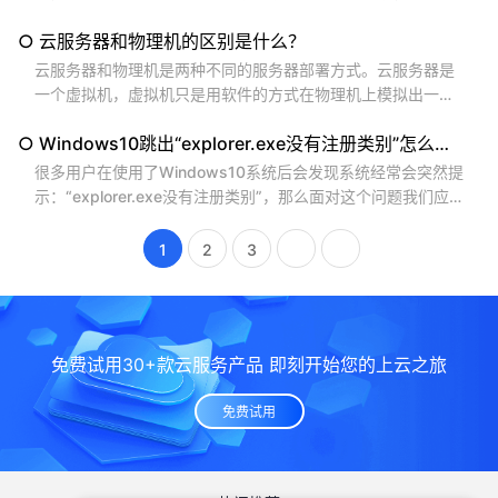
安装 成 Windows 10 操作系统， 其实方法很简单， 您 只 需
○ 云服务器和物理机的区别是什么？
要 根据 117 数据 （ www.117w.com ）为您整理的 以下几个
步骤 操作，就可以了。...
云服务器和物理机是两种不同的服务器部署方式。云服务器是
一个虚拟机，虚拟机只是用软件的方式在物理机上模拟出一个
新的电脑，硬件什么的都是模拟出来的，所以性能等会受到物
○ Windows10跳出“explorer.exe没有注册类别”怎么办？
理机的影响。但从成本上来看，云服务器的价格相对于物理机
（独立服务器）来说要便宜很多，一个月也就几十元到百元 ，
很多用户在使用了Windows10系统后会发现系统经常会突然提
年付的话几百元到千元不等，用户还可以根据自己的需要灵活
示：“explorer.exe没有注册类别”，那么面对这个问题我们应
调整和控制成本。可以参考 117数据...
该怎么解决呢？下面是117数据（ www.117w.com ）给大家准
备的解决方法，希望对大家有所帮助。 1.输入快捷键【WIN+
1
2
3
R】打开运行窗口，然后输入【services.msc】后按回车键。
（如下图所示）...
免费试用30+款云服务产品 即刻开始您的上云之旅
免费试用