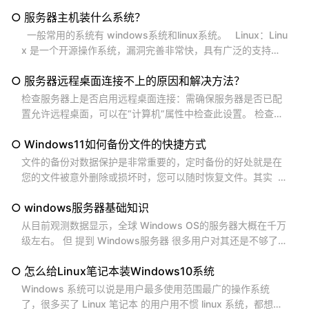
数据 （ www.117w.com ）为您整理的 117 个运行命令，您可
○ 服务器主机装什么系统？
以根据您的需求来使用以下命令。 Windows （版本） winv
er 设置...
一般常用的系统有 windows系统和linux系统。 Linux：Linu
x 是一个开源操作系统，漏洞完善非常快，具有广泛的支持和
大量的发行版可供选择，如Ubuntu、CentOS、Debian等。这
○ 服务器远程桌面连接不上的原因和解决方法？
些都是非常优秀的开源系统，功能大同小异。Linux操作系统通
常被认为是稳定、安全且灵活的选择，广泛应用于各种服务器
检查服务器上是否启用远程桌面连接：需确保服务器是否已配
领域，是目前占据主流的服务器系统。 ...
置允许远程桌面，可以在“计算机”属性中检查此设置。 检查服
务器的端口号：服务器默认的远程端口号是3389，通常情况下
○ Windows11如何备份文件的快捷方式
没修改过默认端口号的不需要输入，如果修改过就要在ip地址
后面输入再进行远程桌面连接。 检查服务器是否正常运行：可
文件的备份对数据保护是非常重要的，定时备份的好处就是在
以ping一下服务器，如果可以ping通，说明服务器是在线的，
您的文件被意外删除或损坏时，您可以随时恢复文件。其实
可以正常运行。...
Windows 11 备份文件的快捷方式与以前的 Windows 版本相
○ windows服务器基础知识
似。您可以按照 117 数据 （ www.117w.com ）为您提供的
以下步骤进行操作： 1. 按 Win + E...
从目前观测数据显示，全球 Windows OS的服务器大概在千万
级左右。 但 提到 Windows服务器 很多用户对其还是不够了
解。 以下是 117数据 （ www.117w.com）为您准备的 一些基
○ 怎么给Linux笔记本装Windows10系统
础知识， 希望 有助于您理解和使用 Windows服务器操作系
统： 1. Windows Server 操作系统：...
Windows 系统可以说是用户最多使用范围最广的操作系统
了，很多买了 Linux 笔记本 的用户用不惯 linux 系统，都想要