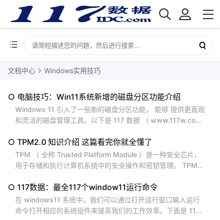
文档中心
Windows实用技巧
○ 电脑技巧：Win11系统新增的磁盘分区功能介绍
Windows 11 引入了一些新的磁盘分区功能， 能够 提供更直观
和灵活的磁盘管理工具。以下是 117 数据 （ www.117w.com
）给您整理的一些关于 Win11 系统新增的磁盘分区功能的介绍
○ TPM2.0 知识介绍 这篇看完你就全懂了
。 1. 窗口化磁盘管理工具： Windows 11...
TPM （ 全称 Trusted Platform Module ）是一种安全芯片，
用于存储和执行计算机系统中的安全操作和密钥管理。 TPM
2.0 是 TPM 规范的最新版本，引入了一些新功能和改进。以
○ 117数据：最全117个window11运行命令
下是 117 数据 （ www.117w.com ）整理的一些对于 TPM 2.
0 的知识介绍 。 1. 安全功能：...
在 windows11 系统中，我们可以通过打开运行窗口输入运行
命令打开相应的系统组件来提高我们的工作效率。下面是 117