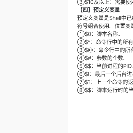
③$10及以上：需要使用
【四】预定义变量
预定义变量是Shell
符号组合使用。位置变
①$0：脚本名称。
②$*：命令行中的所
③$@：命令行中的所
④$#：参数的个数。
⑤$$：当前进程的PID
⑥$!：最后一个后台进
⑦$?：上一个命令的
⑧$$：脚本运行时的当