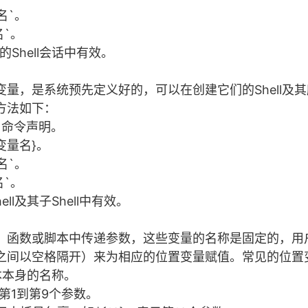
名`。
名`。
Shell会话中有效。
量，是系统预先定义好的，可以在创建它们的Shell及
方法如下：
t`命令声明。
变量名}。
名`。
名`。
l及其子Shell中有效。
、函数或脚本中传递参数，这些变量的名称是固定的，用
之间以空格隔开）来为相应的位置变量赋值。常见的位置
本本身的名称。
的第1到第9个参数。