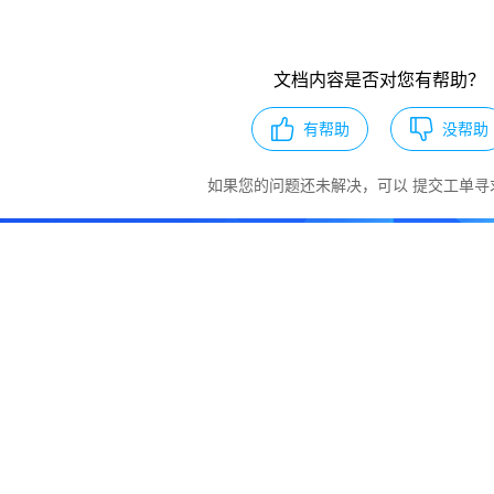
文档内容是否对您有帮助？
有帮助
没帮助
如果您的问题还未解决，可以
提交工单
寻
服务产品 即刻开始您的上云之旅
专业服务
建议反馈
技术工单 实时响应
您反馈 我们改进