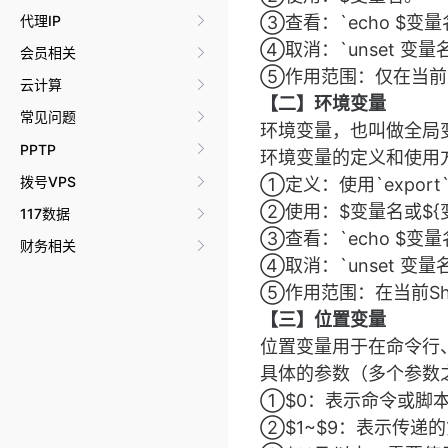
代理IP
③查看：`echo $变量
④取消：`unset 变量
会员相关
⑤作用范围：仅在当前的
云计算
【二】环境变量
常见问题
环境变量，也叫做全局变
PPTP
环境变量的定义和使用
拨号VPS
①定义：使用`expor
②使用：$变量名或${
117数据
③查看：`echo $变量
财务相关
④取消：`unset 变量
⑤作用范围：在当前Shel
【三】位置变量
位置变量用于在命令行
具体的参数（多个参数
①$0：表示命令或脚
②$1~$9：表示传递