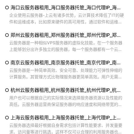
即可。云服务器能够完成调配计算、存储、网络组合等服务，
○ 海口云服务器租用_海口服务器托管_海口代理IP_海口拨号VPS
大大缩减自购实体物理服务器的流程消耗和时间。 云服务器可
以满足多种用户需求，如注重主机服务性价比的用户; 需要快速
企业使用云服务器-上云有诸多优势，云计算技术降低了IT的硬
实现分布式部署的用户; 对业务的弹性扩展能力有需求的用户;
件和运维成本，比如原来硬件的高可用性，通过软件和运维工
有系统高可用性和快速恢复需求的用户;...
作来弥补。企业无需投入购买大量硬件和软件费用，减少人员
○ 郑州云服务器租用_郑州服务器托管_郑州代理IP_郑州拨号VPS
成本，降低运维费用。...
云服务器是一种相似VPS服务器的虚拟化技能，在一个服务器
上能够划分出许多独立的服务器，每一个服务器都有一个云服
务器的镜像，然后能够供给虚拟服务器的安全稳定性。...
○ 南京云服务器租用_南京服务器托管_南京代理IP_南京拨号VPS
云服务器是一种简单高效、安全可靠、处理能力可弹性伸缩的
计算服务。其管理方式比物理服务器更简单高效。用户无需提
前购买硬件，即可迅速创建或释放任意多台云服务器。云服务
○ 杭州云服务器租用_杭州服务器托管_杭州代理IP_杭州拨号VPS
器帮助您快速构建更稳定、安全的应用，降低开发运维的难度
和整体IT成本，使您能够更专注于核心业务的创新。...
用户也可以根据自己的实际情况来选择服务器资源以及性能的
高低。云服务器运营商保证服务器的响应速度和网络带宽的稳
定性，并通过自己对操作系统和程序严格测试，来确保更好的
○ 上海云服务器租用_上海服务器托管_上海代理IP_上海拨号VPS
稳定性。与普通服务器不同的是，它还具有更好的硬件设备和
数据线路，也具有超高的算法和存储方式，避免带宽被恶意占
云服务器选择最好根据自身需求包括计算性能要求、并发量要
满，防御机制失效等优势。...
求、访问量等进行挑选，这样不仅可以合理的利用服务器也节