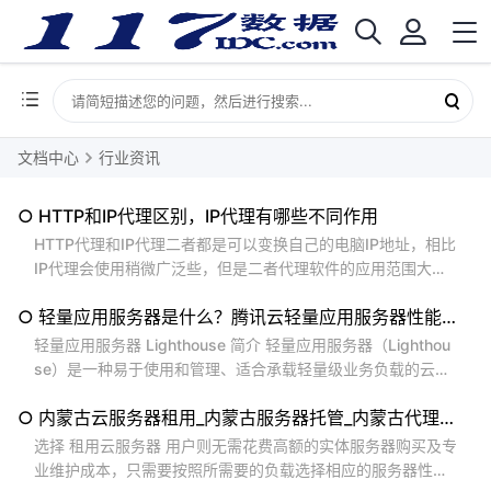
文档中心
行业资讯
○ HTTP和IP代理区别，IP代理有哪些不同作用
HTTP代理和IP代理二者都是可以变换自己的电脑IP地址，相比
IP代理会使用稍微广泛些，但是二者代理软件的应用范围大小
却有着不同。HTTP代理是代理客户机进行http访问，主要代理
○ 轻量应用服务器是什么？腾讯云轻量应用服务器性能解析
浏览器访问网页，它的端口一般为80、8080、3128等；而IP
代理一般是用于自己的IP变更，属于全局IP变更的一种，可以
轻量应用服务器 Lighthouse 简介 轻量应用服务器（Lighthou
改变手机，模拟器，虚拟机，电脑等IP地址，也可以改变其他
se）是一种易于使用和管理、适合承载轻量级业务负载的云服
城市的线路。使用范围更加广泛，应用场景也更加多样化。...
务器，能帮助个人和企业在云端快速构建网站、博客、电商、
○ 内蒙古云服务器租用_内蒙古服务器托管_内蒙古代理IP_内蒙古拨号VPS
论坛等各类应用以及开发测试环境，并提供应用部署、配置和
管理的全流程一站式服务，极大提升构建应用的体验，是您使
选择 租用云服务器 用户则无需花费高额的实体服务器购买及专
用腾讯云的最佳入门途径。...
业维护成本，只需要按照所需要的负载选择相应的服务器性能